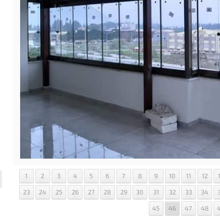
1
2
3
4
5
6
7
8
9
10
11
12
23
24
25
26
27
28
29
30
31
32
33
34
45
46
47
48