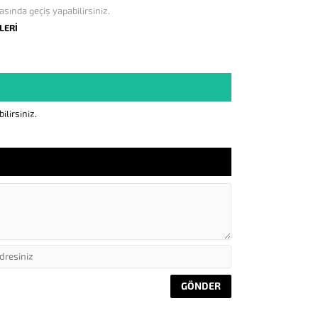
asında geçiş yapabilirsiniz.
LERİ
lirsiniz.