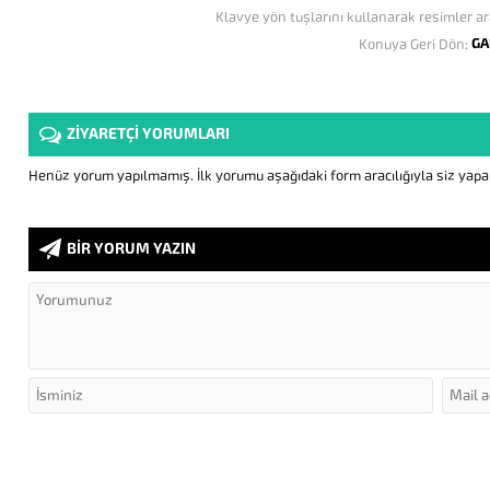
Klavye yön tuşlarını kullanarak resimler ar
GA
Konuya Geri Dön:
ZİYARETÇİ YORUMLARI
Henüz yorum yapılmamış. İlk yorumu aşağıdaki form aracılığıyla siz yapabi
BİR YORUM YAZIN