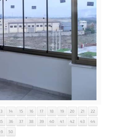
13
14
15
16
17
18
19
20
21
22
35
36
37
38
39
40
41
42
43
44
49
50