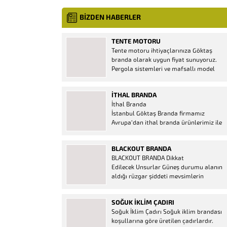
BİZDEN HABERLER
TENTE MOTORU
Tente motoru ihtiyaçlarınıza Göktaş
branda olarak uygun fiyat sunuyoruz.
Pergola sistemleri ve mafsallı model
tenteler için hemen temin edebileceğiniz
2 yıl garantili motor seçenekleri
İTHAL BRANDA
mevcuttur. Kumanda ve diğer aparatlar
İthal Branda
firmamızda mevcuttur.
İstanbul Göktaş Branda firmamız
Avrupa’dan ithal branda ürünlerimiz ile
hizmetinizde. İthal ürünlerin kaliteli ve
ucuz almanın en doğru adresi. İthal
BLACKOUT BRANDA
Ürün Al dükkanı ürünleri peşin fiyatına
BLACKOUT BRANDA Dikkat
bol taksitle Göktaş Branda Çeşitleri
Edilecek Unsurlar Güneş durumu alanın
Adresinde, 1.kalite ithal ürün ne demek
aldığı rüzgar şiddeti mevsimlerin
Brandacı sektöründe faaliyet gösteren,
etkisi(kış veya yaz )aylarının çetin
vizyonunu isminden alan...
geçmesi gibi faktörler branda alırken
SOĞUK İKLIM ÇADIRI
düşünmeniz gereken bir kaç faktörden
Soğuk İklim Çadırı Soğuk iklim brandası
biridir. Türkiye’nin lider Branda markası
koşullarına göre üretilen çadırlardır.
Göktaş Branda, Hazine ve Maliye Bakanı