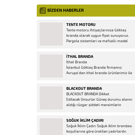
BİZDEN HABERLER
TENTE MOTORU
Tente motoru ihtiyaçlarınıza Göktaş
branda olarak uygun fiyat sunuyoruz.
Pergola sistemleri ve mafsallı model
tenteler için hemen temin edebileceğiniz
2 yıl garantili motor seçenekleri
İTHAL BRANDA
mevcuttur. Kumanda ve diğer aparatlar
İthal Branda
firmamızda mevcuttur.
İstanbul Göktaş Branda firmamız
Avrupa’dan ithal branda ürünlerimiz ile
hizmetinizde. İthal ürünlerin kaliteli ve
ucuz almanın en doğru adresi. İthal
BLACKOUT BRANDA
Ürün Al dükkanı ürünleri peşin fiyatına
BLACKOUT BRANDA Dikkat
bol taksitle Göktaş Branda Çeşitleri
Edilecek Unsurlar Güneş durumu alanın
Adresinde, 1.kalite ithal ürün ne demek
aldığı rüzgar şiddeti mevsimlerin
Brandacı sektöründe faaliyet gösteren,
etkisi(kış veya yaz )aylarının çetin
vizyonunu isminden alan...
geçmesi gibi faktörler branda alırken
SOĞUK İKLIM ÇADIRI
düşünmeniz gereken bir kaç faktörden
Soğuk İklim Çadırı Soğuk iklim brandası
biridir. Türkiye’nin lider Branda markası
koşullarına göre üretilen çadırlardır.
Göktaş Branda, Hazine ve Maliye Bakanı