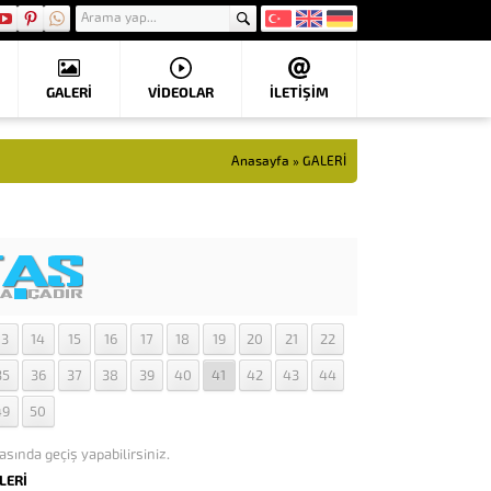
GALERİ
VIDEOLAR
İLETİŞİM
Anasayfa
»
GALERİ
13
14
15
16
17
18
19
20
21
22
35
36
37
38
39
40
41
42
43
44
49
50
asında geçiş yapabilirsiniz.
LERİ