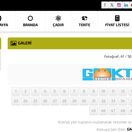
AYFA
BRANDA
ÇADIR
TENTE
FIYAT LISTESI
GALERİ
Fotoğraf: 41 / 50
1
2
3
4
5
6
7
8
9
10
11
12
23
24
25
26
27
28
29
30
31
32
33
34
45
46
47
48
Klavye yön tuşlarını kullanarak resimler ar
GA
Konuya Geri Dön: