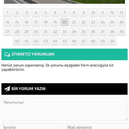
1
2
3
4
5
6
7
8
9
10
11
12
13
14
15
16
17
18
19
20
21
22
23
24
25
26
27
28
29
30
31
32
33
34
35
36
37
38
39
40
41
42
43
44
45
46
47
48
49
50
ZİYARETÇİ YORUMLARI
Henüz yorum yapılmamış. İlk yorumu aşağıdaki form aracılığıyla siz
yapabilirsiniz.
BİR YORUM YAZIN