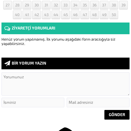
27
28
29
30
31
32
33
34
35
36
37
38
39
40
41
42
43
44
45
46
47
48
49
50
ZİYARETÇİ YORUMLARI
Henüz yorum yapılmamış. İlk yorumu aşağıdaki form aracılığıyla siz
yapabilirsiniz.
BİR YORUM YAZIN