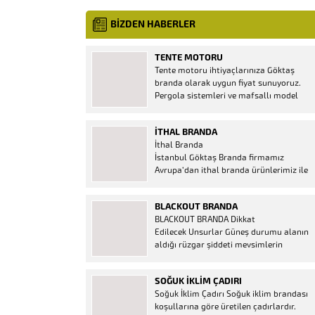
BİZDEN HABERLER
TENTE MOTORU
Tente motoru ihtiyaçlarınıza Göktaş
branda olarak uygun fiyat sunuyoruz.
Pergola sistemleri ve mafsallı model
tenteler için hemen temin edebileceğiniz
2 yıl garantili motor seçenekleri
İTHAL BRANDA
mevcuttur. Kumanda ve diğer aparatlar
İthal Branda
firmamızda mevcuttur.
İstanbul Göktaş Branda firmamız
Avrupa’dan ithal branda ürünlerimiz ile
hizmetinizde. İthal ürünlerin kaliteli ve
ucuz almanın en doğru adresi. İthal
BLACKOUT BRANDA
Ürün Al dükkanı ürünleri peşin fiyatına
BLACKOUT BRANDA Dikkat
bol taksitle Göktaş Branda Çeşitleri
Edilecek Unsurlar Güneş durumu alanın
Adresinde, 1.kalite ithal ürün ne demek
aldığı rüzgar şiddeti mevsimlerin
Brandacı sektöründe faaliyet gösteren,
etkisi(kış veya yaz )aylarının çetin
vizyonunu isminden alan...
geçmesi gibi faktörler branda alırken
SOĞUK İKLIM ÇADIRI
düşünmeniz gereken bir kaç faktörden
Soğuk İklim Çadırı Soğuk iklim brandası
biridir. Türkiye’nin lider Branda markası
koşullarına göre üretilen çadırlardır.
Göktaş Branda, Hazine ve Maliye Bakanı