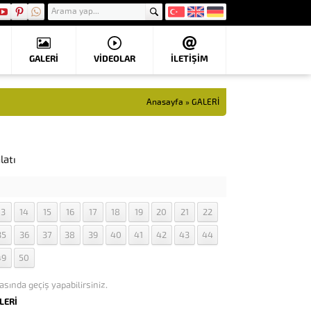
GALERİ
VIDEOLAR
İLETİŞİM
Anasayfa
»
GALERİ
latı
13
14
15
16
17
18
19
20
21
22
35
36
37
38
39
40
41
42
43
44
49
50
asında geçiş yapabilirsiniz.
LERİ