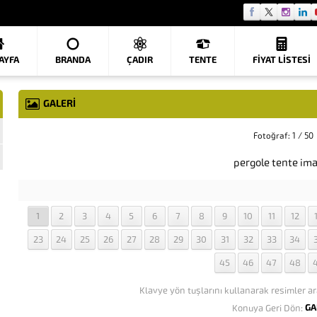
AYFA
BRANDA
ÇADIR
TENTE
FIYAT LISTESI
GALERİ
Fotoğraf: 1 / 50
pergole tente ima
1
2
3
4
5
6
7
8
9
10
11
12
23
24
25
26
27
28
29
30
31
32
33
34
45
46
47
48
Klavye yön tuşlarını kullanarak resimler ar
GA
Konuya Geri Dön: